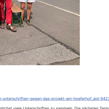
en-unterschriften-gegen-das-projekt-am-hoeferhof_aid-94
glichst viele Unterschriften zu sammeln. Die nächsten Term