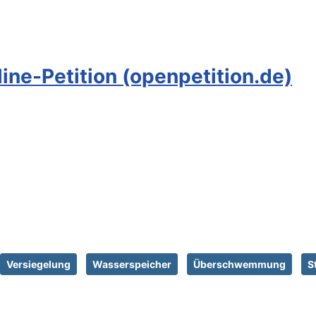
line-Petition (openpetition.de)
Versiegelung
Wasserspeicher
Überschwemmung
S