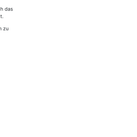
ch das
t.
n zu