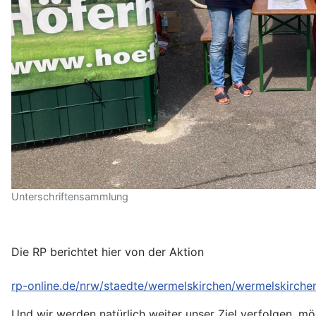
Unterschriftensammlung
Die RP berichtet hier von der Aktion
rp-online.de/nrw/staedte/wermelskirchen/wermelskirch
Und wir werden natürlich weiter unser Ziel verfolgen, mö