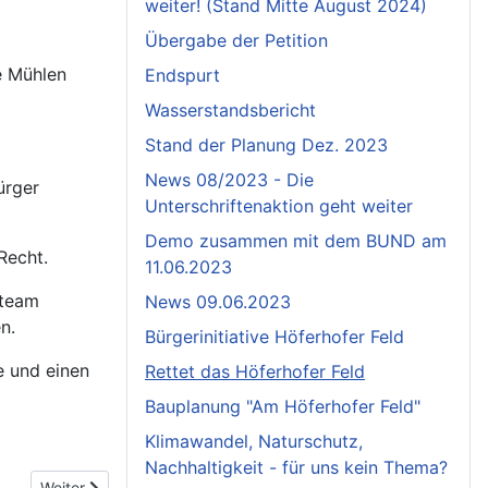
weiter! (Stand Mitte August 2024)
Übergabe der Petition
e Mühlen
Endspurt
Wasserstandsbericht
Stand der Planung Dez. 2023
News 08/2023 - Die
ürger
Unterschriftenaktion geht weiter
Demo zusammen mit dem BUND am
Recht.
11.06.2023
steam
News 09.06.2023
n.
Bürgerinitiative Höferhofer Feld
e und einen
Rettet das Höferhofer Feld
Bauplanung "Am Höferhofer Feld"
Klimawandel, Naturschutz,
Nachhaltigkeit - für uns kein Thema?
Nächster Beitrag: Die städtische Bauplanung geht weiter!
Weiter