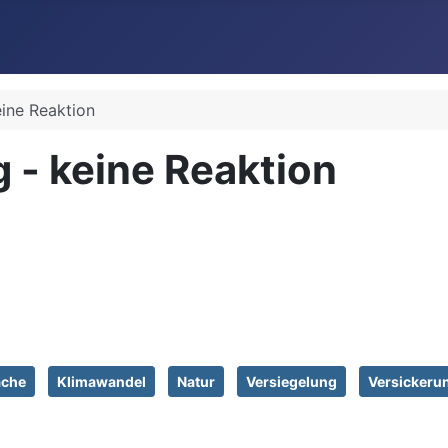
eine Reaktion
g - keine Reaktion
äche
Klimawandel
Natur
Versiegelung
Versickeru