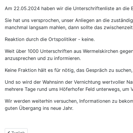
Am 22.05.2024 haben wir die Unterschriftenliste an die 
Sie hat uns versprochen, unser Anliegen an die zuständ
manchmal langsam mahlen, dann sollte das zwischenzeitli
Reaktion durch die Ortspolitiker - keine.
Weit über 1000 Unterschriften aus Wermelskirchen gegen 
anzusprechen und zu informieren.
Keine Fraktion hält es für nötig, das Gespräch zu suchen,
Und so wird der Wahnsinn der Vernichtung wertvoller N
mehrere Tage rund ums Höferhofer Feld unterwegs, um V
Wir werden weiterhin versuchen, Informationen zu beko
guten Übergang ins neue Jahr.
Vorheriger Beitrag: Hurra, es geht weiter....
Zurück