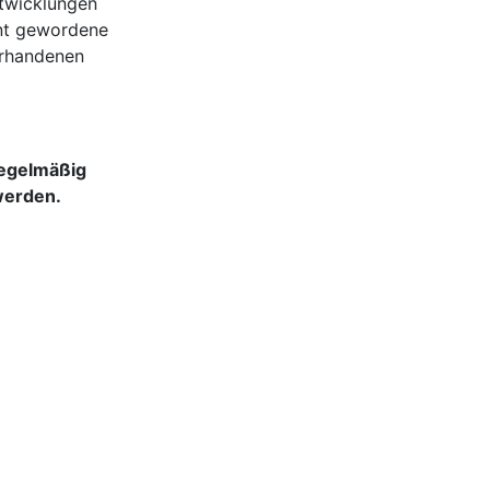
ntwicklungen
nnt gewordene
orhandenen
regelmäßig
werden.