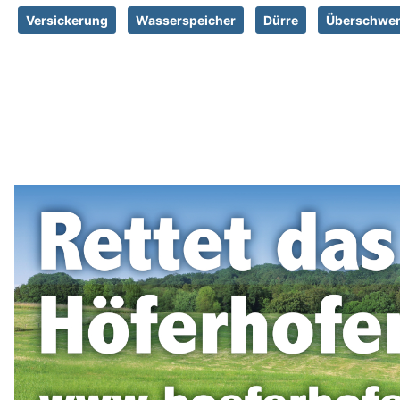
Versickerung
Wasserspeicher
Dürre
Überschw