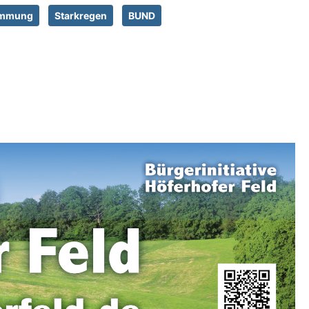
emmung
Starkregen
BUND