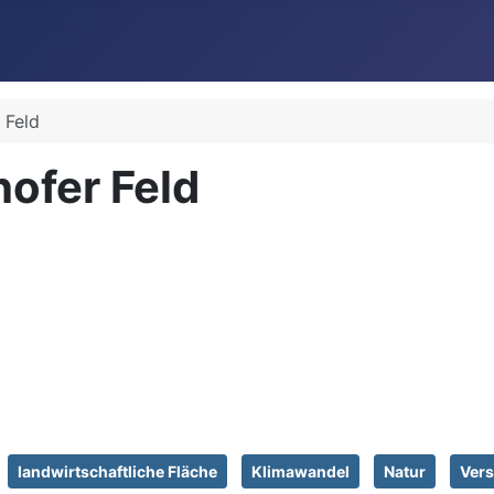
 Feld
hofer Feld
landwirtschaftliche Fläche
Klimawandel
Natur
Vers