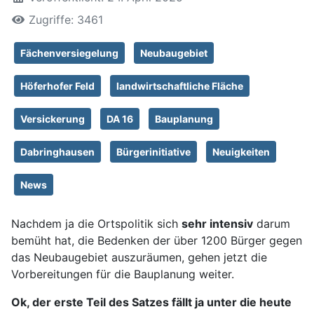
Zugriffe: 3461
Fächenversiegelung
Neubaugebiet
Höferhofer Feld
landwirtschaftliche Fläche
Versickerung
DA 16
Bauplanung
Dabringhausen
Bürgerinitiative
Neuigkeiten
News
Nachdem ja die Ortspolitik sich
sehr intensiv
darum
bemüht hat, die Bedenken der über 1200 Bürger gegen
das Neubaugebiet auszuräumen, gehen jetzt die
Vorbereitungen für die Bauplanung weiter.
Ok, der erste Teil des Satzes fällt ja unter die heute