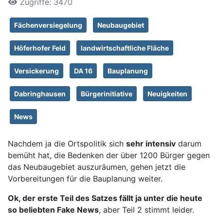
Zugriffe: 3470
Fächenversiegelung
Neubaugebiet
Höferhofer Feld
landwirtschaftliche Fläche
Versickerung
DA 16
Bauplanung
Dabringhausen
Bürgerinitiative
Neuigkeiten
News
Nachdem ja die Ortspolitik sich
sehr intensiv
darum
bemüht hat, die Bedenken der über 1200 Bürger gegen
das Neubaugebiet auszuräumen, gehen jetzt die
Vorbereitungen für die Bauplanung weiter.
Ok, der erste Teil des Satzes fällt ja unter die heute
so beliebten Fake News
, aber Teil 2 stimmt leider.